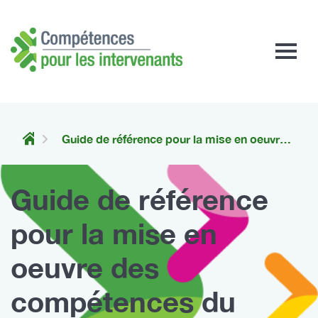
Compétences
pour
les
intervenants
Guide de référence pour la mise en oeuvre des compétences du CCDUS pour les intervenants
Guide de référence
pour la mise en
oeuvre des
compétences du