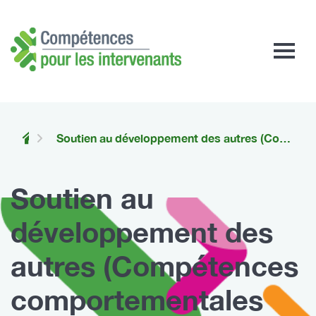
Compétences
pour
les
intervenants
Soutien au développement des autres (Compétences comportementales pour les intervenants en usage de substances au Canada)
Soutien au
développement des
autres (Compétences
comportementales