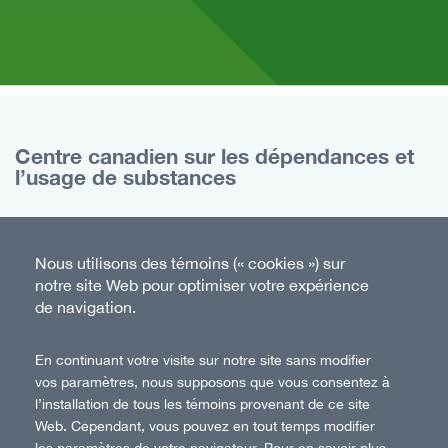
Centre canadien sur les dépendances et
l’usage de substances
75, rue Albert, bureau 500
Ottawa (Ontario)
Nous utilisons des témoins (« cookies ») sur
K1P 5E7 Canada
notre site Web pour optimiser votre expérience
de navigation.
Sans frais :
1-833-235-4048
Téléphone :
613-235-4048
En continuant votre visite sur notre site sans modifier
vos paramètres, nous supposons que vous consentez à
Twitter
Instagram
Facebook
LinkedIn
l’installation de tous les témoins provenant de ce site
Suivez-nous
Web. Cependant, vous pouvez en tout temps modifier