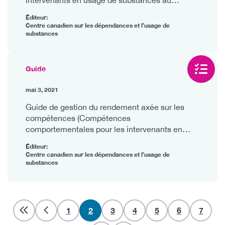
Canada)
Éditeur:
Centre canadien sur les dépendances et l’usage de
substances
Guide
mai 3, 2021
Guide de gestion du rendement axée sur les
compétences (Compétences
comportementales pour les intervenants en
usage de substances au Canada)
Éditeur:
Centre canadien sur les dépendances et l’usage de
substances
Pagination
Basic
1
Page
2
Basic
3
Basic
4
Basic
5
Basic
6
Basic
7
Page
courante
Page
Page
Page
Page
Page