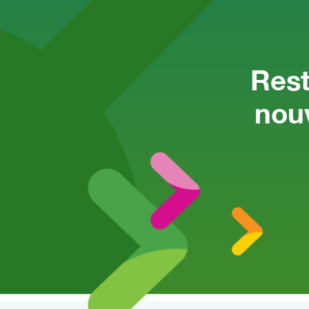
Rest
nouv