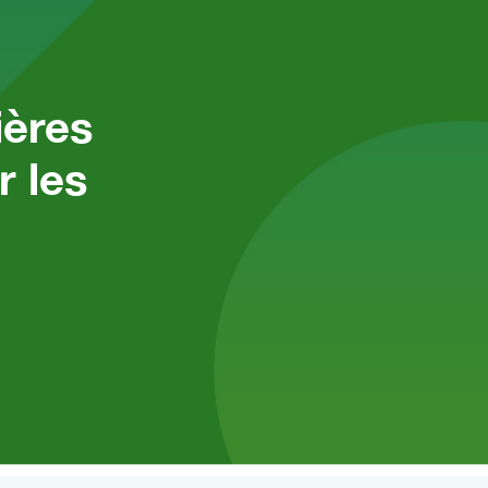
ières
r les