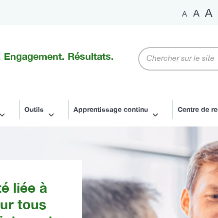
A
A
A
Mots-
 Engagement. Résultats.
clés
Outils
Apprentissage continu
Centre de r
 liée à
ur tous