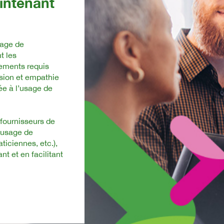
intenant
sage de
t les
tements requis
sion et empathie
ée à l’usage de
 fournisseurs de
l’usage de
ticiennes, etc.),
nt et en facilitant